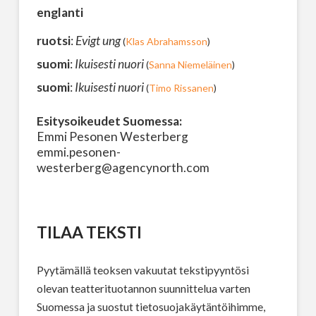
englanti
ruotsi
:
Evigt ung
(
Klas Abrahamsson
)
suomi
:
Ikuisesti nuori
(
Sanna Niemeläinen
)
suomi
:
Ikuisesti nuori
(
Timo Rissanen
)
Esitysoikeudet Suomessa:
Emmi Pesonen Westerberg
emmi.pesonen-
westerberg@agencynorth.com
TILAA TEKSTI
Pyytämällä teoksen vakuutat tekstipyyntösi
olevan teatterituotannon suunnittelua varten
Suomessa ja suostut tietosuojakäytäntöihimme,