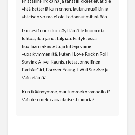
kristallinkirkkaina ja tanssiliikkeet eivät ole
yhtä ketteriä kuin ennen, laulun, musiikin ja
yhteisön voima ei ole kadonnut mihinkään.
Ikuisesti nuori tuo näyttämölle huumoria,
lohtua, iloa ja nostalgiaa. Esityksessä
kuullaan rakastettuja hittejä viime
vuosikymmeniltä, kuten I Love Rock’n Roll,
Staying Alive, Kaunis, rietas, onnellinen,
Barbie Girl, Forever Young, I Will Survive ja
Vain elämää.
Kun ikäännymme, muutummeko vanhoiksi?
Vai olemmeko aina ikuisesti nuoria?