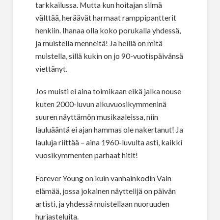
tarkkailussa. Mutta kun hoitajan silmä
välttää, heräävät harmaat ramppipantterit
henkiin. Ihanaa olla koko porukalla yhdessä,
ja muistella menneitä! Ja heillä on mitä
muistella, sillä kukin on jo 90-vuotispäivänsä
viettänyt.
Jos muisti ei aina toimikaan eikä jalka nouse
kuten 2000-luvun alkuvuosikymmeninä
suuren näyttämön musikaaleissa, niin
lauluääntä ei ajan hammas ole nakertanut! Ja
lauluja riittää – aina 1960-luvulta asti, kaikki
vuosikymmenten parhaat hitit!
Forever Young on kuin vanhainkodin Vain
elämää, jossa jokainen näyttelijä on päivän
artisti, ja yhdessä muistellaan nuoruuden
hurjasteluita.