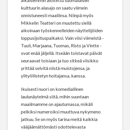
aikaisemmin aloitettu suomalaisen
kulttuurin alasajo on saatu viimein
onnistuneesti maaliinsa. Niinpä myös
Mikkelin Teatteri on muutettu siellä
aikoinaan työskennelleiden näyttelijöiden
loppusijoituspaikaksi. Vain viisi viimeistä -
Tuuli, Marjaana, Tuomas, Risto ja Vintte -
ovat enää jäljellä. Itseään toistavat päivät
seuraavat toisiaan ja tuo sitkeä viisikko
yrittää selvitä niistä muistojensa, ja
ylityöllistetyn hoitajansa, kanssa.
Ikuisesti nuori on komediallinen
laulunäytelmä siitä, mihin suuntaan
maailmamme on ajautumassa, mikäli
pelkiksi numeroiksi muuttuva nykymeno
jatkuu. Se on myös tarina meitä kaikkia
vääjäämättömästi odottelevasta