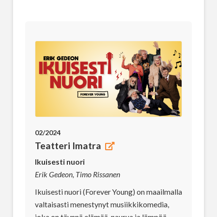
02/2024
Teatteri Imatra
Ikuisesti nuori
Erik Gedeon, Timo Rissanen
Ikuisesti nuori (Forever Young) on maailmalla
valtaisasti menestynyt musiikkikomedia,
joka on täynnä elämää, naurua ja lämpöä.