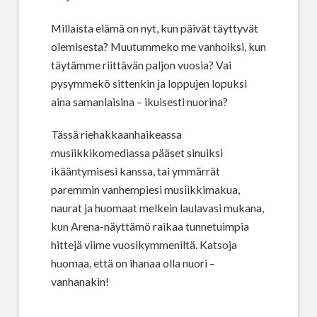
Millaista elämä on nyt, kun päivät täyttyvät
olemisesta? Muutummeko me vanhoiksi, kun
täytämme riittävän paljon vuosia? Vai
pysymmekö sittenkin ja loppujen lopuksi
aina samanlaisina – ikuisesti nuorina?
Tässä riehakkaanhaikeassa
musiikkikomediassa pääset sinuiksi
ikääntymisesi kanssa, tai ymmärrät
paremmin vanhempiesi musiikkimakua,
naurat ja huomaat melkein laulavasi mukana,
kun Arena-näyttämö raikaa tunnetuimpia
hittejä viime vuosikymmeniltä. Katsoja
huomaa, että on ihanaa olla nuori –
vanhanakin!