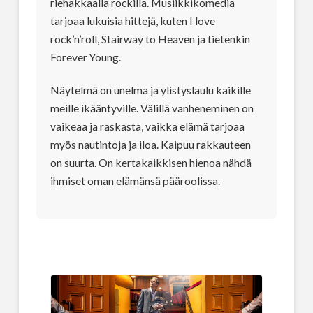
riehakkaalla rockilla. Musiikkikomedia
tarjoaa lukuisia hittejä, kuten I love
rock’n’roll, Stairway to Heaven ja tietenkin
Forever Young.
Näytelmä on unelma ja ylistyslaulu kaikille
meille ikääntyville. Välillä vanheneminen on
vaikeaa ja raskasta, vaikka elämä tarjoaa
myös nautintoja ja iloa. Kaipuu rakkauteen
on suurta. On kertakaikkisen hienoa nähdä
ihmiset oman elämänsä pääroolissa.