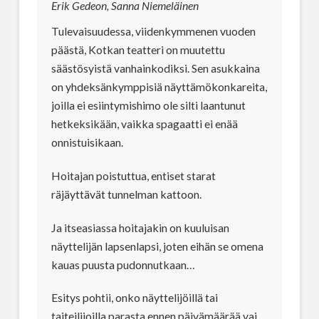
Erik Gedeon, Sanna Niemeläinen
Tulevaisuudessa, viidenkymmenen vuoden
päästä, Kotkan teatteri on muutettu
säästösyistä vanhainkodiksi. Sen asukkaina
on yhdeksänkymppisiä näyttämökonkareita,
joilla ei esiintymishimo ole silti laantunut
hetkeksikään, vaikka spagaatti ei enää
onnistuisikaan.
Hoitajan poistuttua, entiset starat
räjäyttävät tunnelman kattoon.
Ja itseasiassa hoitajakin on kuuluisan
näyttelijän lapsenlapsi, joten eihän se omena
kauas puusta pudonnutkaan…
Esitys pohtii, onko näyttelijöillä tai
taiteilijoilla parasta ennen päivämäärää vai