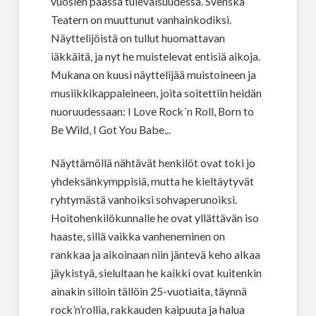
vuosien päässä tulevaisuudessa. Svenska
Teatern on muuttunut vanhainkodiksi.
Näyttelijöistä on tullut huomattavan
iäkkäitä, ja nyt he muistelevat entisiä aikoja.
Mukana on kuusi näyttelijää muistoineen ja
musiikkikappaleineen, joita soitettiin heidän
nuoruudessaan: I Love Rock´n Roll, Born to
Be Wild, I Got You Babe...
Näyttämöllä nähtävät henkilöt ovat toki jo
yhdeksänkymppisiä, mutta he kieltäytyvät
ryhtymästä vanhoiksi sohvaperunoiksi.
Hoitohenkilökunnalle he ovat yllättävän iso
haaste, sillä vaikka vanheneminen on
rankkaa ja aikoinaan niin jäntevä keho alkaa
jäykistyä, sielultaan he kaikki ovat kuitenkin
ainakin silloin tällöin 25-vuotiaita, täynnä
rock’n’rollia, rakkauden kaipuuta ja halua