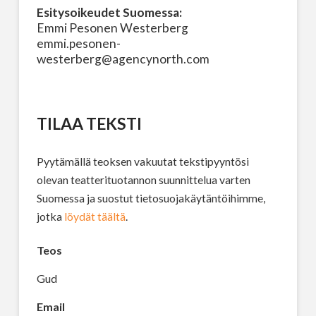
Esitysoikeudet Suomessa:
Emmi Pesonen Westerberg
emmi.pesonen-
westerberg@agencynorth.com
TILAA TEKSTI
Pyytämällä teoksen vakuutat tekstipyyntösi
olevan teatterituotannon suunnittelua varten
Suomessa ja suostut tietosuojakäytäntöihimme,
jotka
löydät täältä
.
Teos
Gud
Email