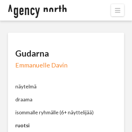
Navi
Gudarna
Emmanuelle Davin
näytelmä
draama
isommalle ryhmälle (6+ näyttelijää)
ruotsi