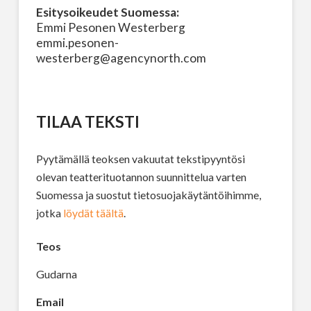
Esitysoikeudet Suomessa:
Emmi Pesonen Westerberg
emmi.pesonen-
westerberg@agencynorth.com
TILAA TEKSTI
Pyytämällä teoksen vakuutat tekstipyyntösi
olevan teatterituotannon suunnittelua varten
Suomessa ja suostut tietosuojakäytäntöihimme,
jotka
löydät täältä
.
Teos
Gudarna
Email