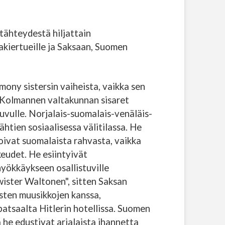
 tähteydestä hiljattain
kiertueille ja Saksaan, Suomen
mony sistersin vaiheista, vaikka sen
. Kolmannen valtakunnan sisaret
uvulle. Norjalais-suomalais-venäläis-
htien sosiaalisessa välitilassa. He
soivat suomalaista rahvasta, vaikka
keudet. He esiintyivät
yökkäykseen osallistuville
hwister Waltonen", sitten Saksan
isten muusikkojen kanssa,
n patsaalta Hitlerin hotellissa. Suomen
a he edustivat arjalaista ihannetta