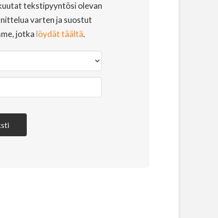
uutat tekstipyyntösi olevan
ittelua varten ja suostut
mme, jotka
löydät täältä
.
sti