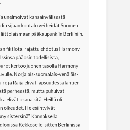
.
 ja unelmoivat kansainvälisestä
din sijaan kohtalo vei heidät Suomen
iittolaismaan pääkaupunkiin Berliiniin.
jan fiktiota, rajattu ehdotus Harmony
lssinsa pääosin todellisista,
aret kertoo juonen tasolla Harmony
uvulle. Norjalais-suomalais-venäläis-
re ja Raija elivät lapsuudesta lähtien
hästä perheestä, mutta puhuivat
a elivät osana sitä. Heillä oli
n oikeudet. He esiintyivät
ny sistersinä" Kannaksella
dlonissa Kekkoselle, sitten Berliinissä