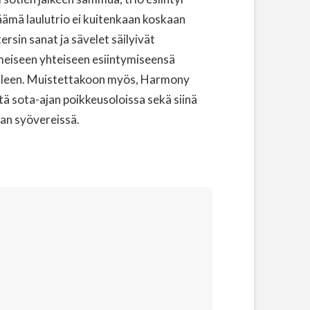
käämä laulutrio ei kuitenkaan koskaan
sin sanat ja sävelet säilyivät
meiseen yhteiseen esiintymiseensä
delleen. Muistettakoon myös, Harmony
tä sota-ajan poikkeusoloissa sekä siinä
kan syövereissä.