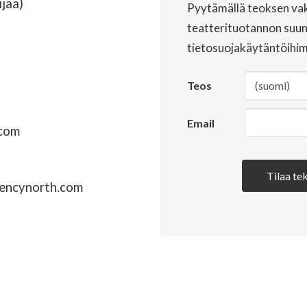
ijää)
Pyytämällä teoksen vak
teatterituotannon suunn
tietosuojakäytäntöihi
Teos
Email
.com
Tilaa tek
encynorth.com