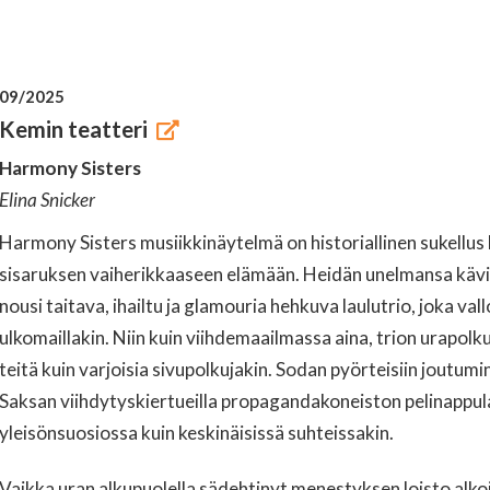
09/2025
Kemin teatteri
Harmony Sisters
Elina Snicker
Harmony Sisters musiikkinäytelmä on historiallinen sukellus
sisaruksen vaiherikkaaseen elämään. Heidän unelmansa kävi 
nousi taitava, ihailtu ja glamouria hehkuva laulutrio, joka val
ulkomaillakin. Niin kuin viihdemaailmassa aina, trion urapolku
teitä kuin varjoisia sivupolkujakin. Sodan pyörteisiin joutumi
Saksan viihdytyskiertueilla propagandakoneiston pelinappul
yleisönsuosiossa kuin keskinäisissä suhteissakin.
Vaikka uran alkupuolella sädehtinyt menestyksen loisto alkoi