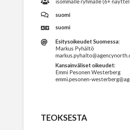
isommalle ryhmälle (6+ näyttel
suomi
suomi
Esitysoikeudet Suomessa:
Markus Pyhältö
markus.pyhalto@agencynorth
Kansainväliset oikeudet:
Emmi Pesonen Westerberg
emmi.pesonen-westerberg@ag
TEOKSESTA