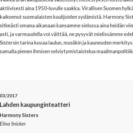
aktiivisesti aina 1950-luvulle saakka. Virallisen Suomen hyl
kaikonnut suomalaisten kuulijoiden sydämistä. Harmony Sister
sitkeästi omana aikanaan kansamme sielussa aina heidän vii
asti, ja varmuudella voi väittää, ne pysyvät mielissämme e
Sistersin tarina kuvaa laulun, musiikin ja kauneuden merkitys
samalla pienen ihmisen selviytymistaistelua maailmanpolitii
03/2017
Lahden kaupunginteatteri
Harmony Sisters
Elina Snicker