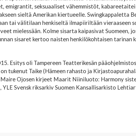
t, emigrantit, seksuaaliset vähemmistöt, kabareetaiteil
akseen sieltä Amerikan kiertueelle. Swingkappaletta B
aan tai välitilaan henkiseltä ilmapiiriltään vieraasee
eet mielessään. Kolme sisarta kaipasivat Suomeen, jos
nnan sisaret kertoo naisten henkilökohtaisen tarinan 
15. Esitys oli Tampereen Teatterikesän pääohjelmistos
on tukenut Taike (Hämeen rahasto ja Kirjastoapurahal
, Maire Ojosen kirjeet Maarit Niiniluoto: Harmony siste
 YLE Svensk riksarkiv Suomen Kansallisarkisto Lehtiart