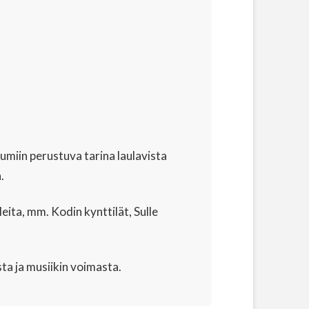
miin perustuva tarina laulavista
.
ita, mm. Kodin kynttilät, Sulle
ta ja musiikin voimasta.