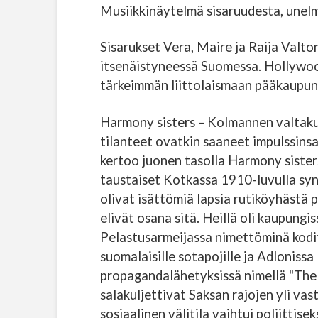
Musiikkinäytelmä sisaruudesta, unelmi
Sisarukset Vera, Maire ja Raija Valto
itsenäistyneessä Suomessa. Hollywood
tärkeimmän liittolaismaan pääkaupunki
Harmony sisters – Kolmannen valtakunn
tilanteet ovatkin saaneet impulssins
kertoo juonen tasolla Harmony sister
taustaiset Kotkassa 1910-luvulla synt
olivat isättömiä lapsia rutiköyhästä 
elivät osana sitä. Heillä oli kaupungi
Pelastusarmeijassa nimettöminä kodit
suomalaisille sotapojille ja Adlonissa
propagandalähetyksissä nimellä "The 
salakuljettivat Saksan rajojen yli vast
sosiaalinen välitila vaihtui poliittis