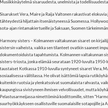
Musiikkinäytelmä sisaruudesta, unelmista ja todellisuudesta
Sisarukset Vera, Maire ja Raija Valtonen rakastivat elokuvia
tähteydestä hiljattain itsenäistyneessä Suomessa. Hollywoo
sota-ajan rintamakiertueille ja Saksaan, Suomen tärkeimmän l
Harmony sisters – Kolmannen valtakunnan sisaret on kirjaili
sistersin vaiheista, vaikka sen tilanteet ovatkin saaneet impu
dokumentoiduista tapahtumista. Kolmannen valtakunnan sis
sisters-triosta, jonka elämää seurataan 1920-luvulta 1950-l
taustaiset Kotkassa 1910-luvulla syntyneet sisaret Vera, Mai
sosiaalisessa välitilassa. He olivat isättömiä lapsia rutiköy
kuitenkin ruotsia ja ylenkatsoivat suomalaista rahvasta, vaikk
kaupungissa sivistyneen ihmisen velvollisuudet, mutta köyhä
Pelastusarmeijassa nimettöminä kodittomille, sitten "Harmo
suurhyökkäykseen osallistuville suomalaisille sotapojille ja A