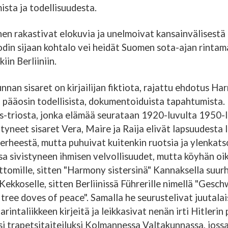
sta ja todellisuudesta.
nen rakastivat elokuvia ja unelmoivat kansainvälisestä
in sijaan kohtalo vei heidät Suomen sota-ajan rintama
in Berliiniin.
an sisaret on kirjailijan fiktiota, rajattu ehdotus Har
a pääosin todellisista, dokumentoiduista tapahtumista
s-triosta, jonka elämää seurataan 1920-luvulta 1950-l
yneet sisaret Vera, Maire ja Raija elivät lapsuudesta lä
perheestä, mutta puhuivat kuitenkin ruotsia ja ylenkat
ssa sivistyneen ihmisen velvollisuudet, mutta köyhän oi
tomille, sitten "Harmony sistersinä" Kannaksella suurh
 Kekkoselle, sitten Berliinissä Führerille nimellä "Gesc
tree doves of peace". Samalla he seurustelivat juutala
arintaliikkeen kirjeitä ja leikkasivat nenän irti Hitleri
eksi trapetsitaiteiluksi Kolmannessa Valtakunnassa, joss