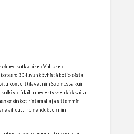
 kolmen kotkalaisen Valtosen
toteen: 30-luvun köyhistä kotioloista
loitti konserttilavat niin Suomessa kuin
 kulki yhtä lailla menestyksen kirkkaita
nen ensin kotirintamalla ja sittemmin
ana aiheutti romahduksen niin
 sotien jälkeen sammua, trio esiintyi