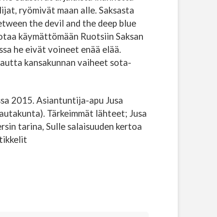
ijat, ryömivät maan alle. Saksasta
etween the devil and the deep blue
n sotaa käymättömään Ruotsiin Saksan
sa he eivät voineet enää elää.
kautta kansakunnan vaiheet sota-
sa 2015. Asiantuntija-apu Jusa
autakunta). Tärkeimmät lähteet; Jusa
rsin tarina, Sulle salaisuuden kertoa
ikkelit