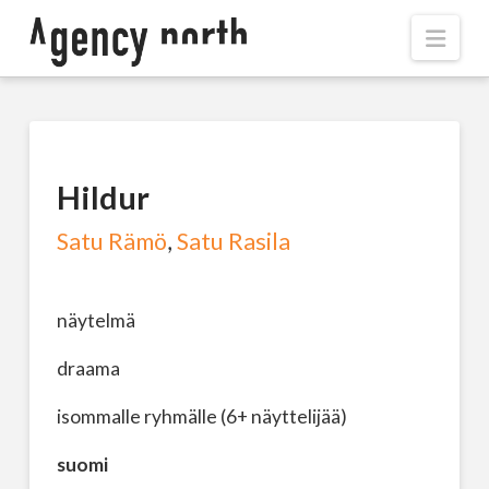
Navi
Hildur
Satu Rämö
,
Satu Rasila
näytelmä
draama
isommalle ryhmälle (6+ näyttelijää)
suomi