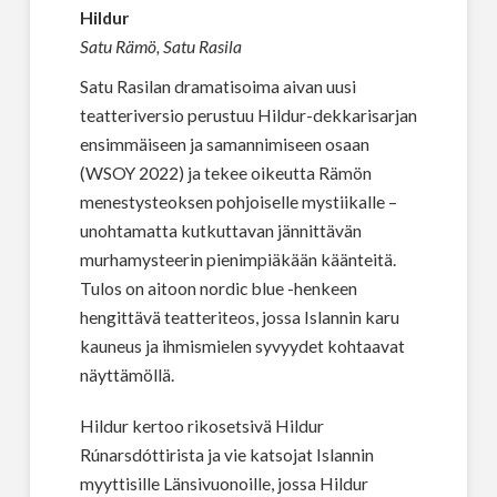
Hildur
Satu Rämö, Satu Rasila
Satu Rasilan dramatisoima aivan uusi
teatteriversio perustuu Hildur-dekkarisarjan
ensimmäiseen ja samannimiseen osaan
(WSOY 2022) ja tekee oikeutta Rämön
menestysteoksen pohjoiselle mystiikalle –
unohtamatta kutkuttavan jännittävän
murhamysteerin pienimpiäkään käänteitä.
Tulos on aitoon nordic blue -henkeen
hengittävä teatteriteos, jossa Islannin karu
kauneus ja ihmismielen syvyydet kohtaavat
näyttämöllä.
Hildur kertoo rikosetsivä Hildur
Rúnarsdóttirista ja vie katsojat Islannin
myyttisille Länsivuonoille, jossa Hildur