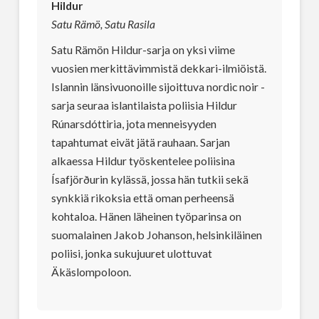
Hildur
Satu Rämö, Satu Rasila
Satu Rämön Hildur-sarja on yksi viime
vuosien merkittävimmistä dekkari-ilmiöistä.
Islannin länsivuonoille sijoittuva nordic noir -
sarja seuraa islantilaista poliisia Hildur
Rúnarsdóttiria, jota menneisyyden
tapahtumat eivät jätä rauhaan. Sarjan
alkaessa Hildur työskentelee poliisina
Ísafjörðurin kylässä, jossa hän tutkii sekä
synkkiä rikoksia että oman perheensä
kohtaloa. Hänen läheinen työparinsa on
suomalainen Jakob Johanson, helsinkiläinen
poliisi, jonka sukujuuret ulottuvat
Äkäslompoloon.