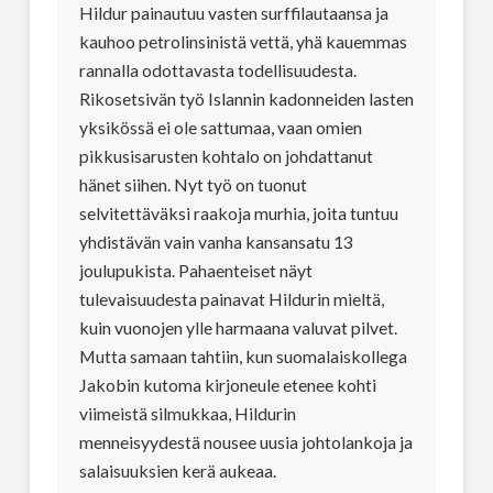
Hildur painautuu vasten surffilautaansa ja
kauhoo petrolinsinistä vettä, yhä kauemmas
rannalla odottavasta todellisuudesta.
Rikosetsivän työ Islannin kadonneiden lasten
yksikössä ei ole sattumaa, vaan omien
pikkusisarusten kohtalo on johdattanut
hänet siihen. Nyt työ on tuonut
selvitettäväksi raakoja murhia, joita tuntuu
yhdistävän vain vanha kansansatu 13
joulupukista. Pahaenteiset näyt
tulevaisuudesta painavat Hildurin mieltä,
kuin vuonojen ylle harmaana valuvat pilvet.
Mutta samaan tahtiin, kun suomalaiskollega
Jakobin kutoma kirjoneule etenee kohti
viimeistä silmukkaa, Hildurin
menneisyydestä nousee uusia johtolankoja ja
salaisuuksien kerä aukeaa.