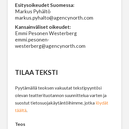
Esitysoikeudet Suomessa:
Markus Pyhältö
markus.pyhalto@agencynorth.com
Kansainväliset oikeudet:
Emmi Pesonen Westerberg
emmi.pesonen-
westerberg@agencynorth.com
TILAA TEKSTI
Pyytämällä teoksen vakuutat tekstipyyntösi
olevan teatterituotannon suunnittelua varten ja
suostut tietosuojakäytäntöihimme, jotka
löydät
täältä
.
Teos