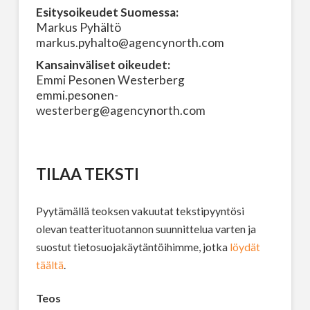
Esitysoikeudet Suomessa:
Markus Pyhältö
markus.pyhalto@agencynorth.com
Kansainväliset oikeudet:
Emmi Pesonen Westerberg
emmi.pesonen-
westerberg@agencynorth.com
TILAA TEKSTI
Pyytämällä teoksen vakuutat tekstipyyntösi
olevan teatterituotannon suunnittelua varten ja
suostut tietosuojakäytäntöihimme, jotka
löydät
täältä
.
Teos