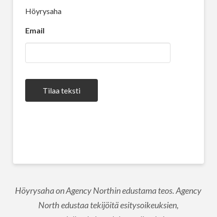
Höyrysaha
Email
Tilaa teksti
Höyrysaha on Agency Northin edustama teos. Agency
North edustaa tekijöitä esitysoikeuksien,