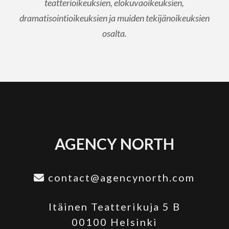
teatterioikeuksien, elokuvaoikeuksien,
dramatisointioikeuksien ja muiden tekijänoikeuksien
osalta.
AGENCY NORTH
contact@agencynorth.com
Itäinen Teatterikuja 5 B
00100 Helsinki