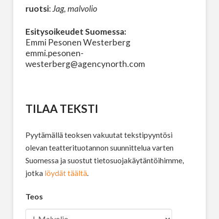
ruotsi
:
Jag, malvolio
Esitysoikeudet Suomessa:
Emmi Pesonen Westerberg
emmi.pesonen-
westerberg@agencynorth.com
TILAA TEKSTI
Pyytämällä teoksen vakuutat tekstipyyntösi
olevan teatterituotannon suunnittelua varten
Suomessa ja suostut tietosuojakäytäntöihimme,
jotka
löydät täältä
.
Teos