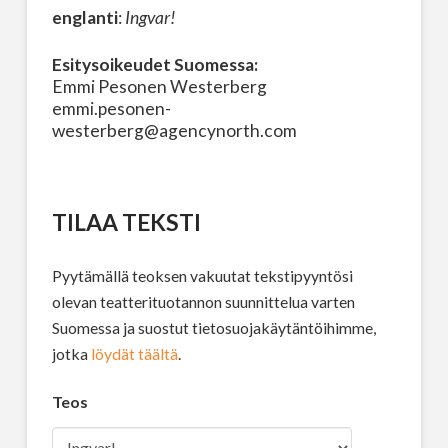
englanti
:
Ingvar!
Esitysoikeudet Suomessa:
Emmi Pesonen Westerberg
emmi.pesonen-
westerberg@agencynorth.com
TILAA TEKSTI
Pyytämällä teoksen vakuutat tekstipyyntösi
olevan teatterituotannon suunnittelua varten
Suomessa ja suostut tietosuojakäytäntöihimme,
jotka
löydät täältä
.
Teos