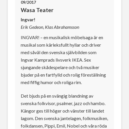
09/2017
Wasa Teater
Ingvar!
Erik Gedeon, Klas Abrahamsson
INGVAR! – en musikalisk möbelsaga är en
musikal som kärleksfullt hyllar och driver
med såväl den svenska självbilden som
Ingvar Kamprads livsverk IKEA. Sex
sjungande skådespelare och två musiker
bjuder på en fartfylld och rolig föreställning
med fiffig humor och roliga rim.
Det bjuds på en svängig blandning av
svenska folkvisor, psalmer, jazz och hambo.
Kängor ges till höger och vänster till landet
lagom. Den svenska jantelagen, folkmusiken,
folkdansen, Pippi, Emil, Nobel och våra röda