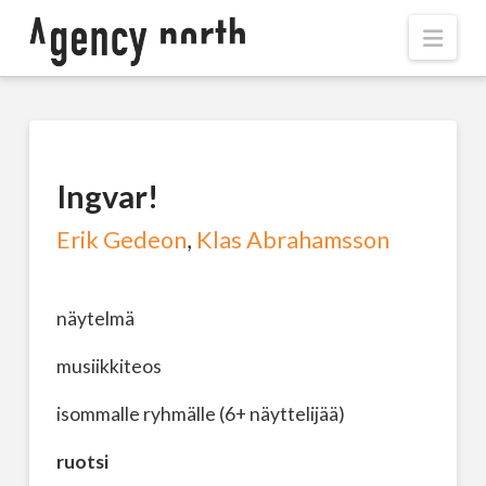
Navi
Ingvar!
Erik Gedeon
,
Klas Abrahamsson
näytelmä
musiikkiteos
isommalle ryhmälle (6+ näyttelijää)
ruotsi