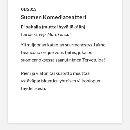
01/2013
Suomen Komediateatteri
Ei pahalla (muttei hyvälläkään)
Carole Greep, Marc Gassot
Yli miljoonan katsojan suurmenestys J’aime
beaucoup ce que vous faites, joka on
suomennoksessa saanut nimen Tervetuloa!
Pieni ja viaton taskusoitto muuttaa
ystäväpariskuntien yhteisen viikonlopun
täydellisesti.