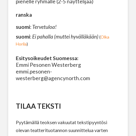
pienelle ryhmälle (2-5 näyttelijää)
ranska
suomi
:
Tervetuloa!
suomi
:
Ei pahalla (muttei hyvälläkään)
(
Olka
Horila
)
Esitysoikeudet Suomessa:
Emmi Pesonen Westerberg
emmi.pesonen-
westerberg@agencynorth.com
TILAA TEKSTI
Pyytämällä teoksen vakuutat tekstipyyntösi
olevan teatterituotannon suunnittelua varten