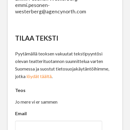
emmi.pesonen-
westerberg@agencynorth.com
TILAA TEKSTI
Pyytämällä teoksen vakuutat tekstipyyntösi
olevan teatterituotannon suunnittelua varten
Suomessa ja suostut tietosuojakäytäntöihimme,
jotka
löydät täältä
.
Teos
Jo mere vi er sammen
Email