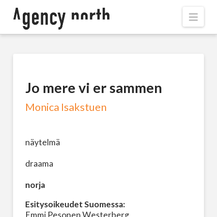
Navi
Jo mere vi er sammen
Monica Isakstuen
näytelmä
draama
norja
Esitysoikeudet Suomessa:
Emmi Pesonen Westerberg