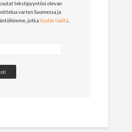
uutat tekstipyyntösi olevan
nittelua varten Suomessa ja
äntöihimme, jotka
löydät täältä
.
sti