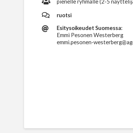
pienelle ryhmälle (2-5 näyttelij
ruotsi
Esitysoikeudet Suomessa:
Emmi Pesonen Westerberg
emmi.pesonen-westerberg@ag