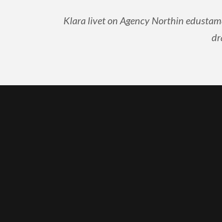
Klara livet on Agency Northin edustama
dr