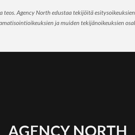
 teos. Agency North edustaa tekijöitä esitysoikeuksien,
amatisointioikeuksien ja muiden tekijänoikeuksien osal
AGENCY NORTH