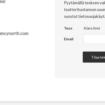
ää)
Pyytämällä teoksen vak
teatterituotannon suun
suostut tietosuojakäyt
Teos
Klara livet
encynorth.com
Email
Tilaa tek