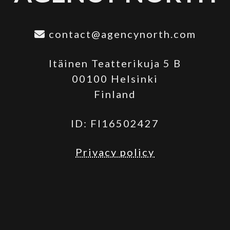
contact@agencynorth.com
Itäinen Teatterikuja 5 B
00100 Helsinki
Finland
ID: FI16502427
Privacy policy