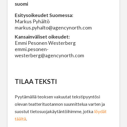
suomi
Esitysoikeudet Suomessa:
Markus Pyhältö
markus.pyhalto@agencynorth.com
Kansainväliset oikeudet:
Emmi Pesonen Westerberg
emmi.pesonen-
westerberg@agencynorth.com
TILAA TEKSTI
Pyytämällä teoksen vakuutat tekstipyyntösi
olevan teatterituotannon suunnittelua varten ja
suostut tietosuojakäytäntöihimme, jotka
löydät
täältä
.