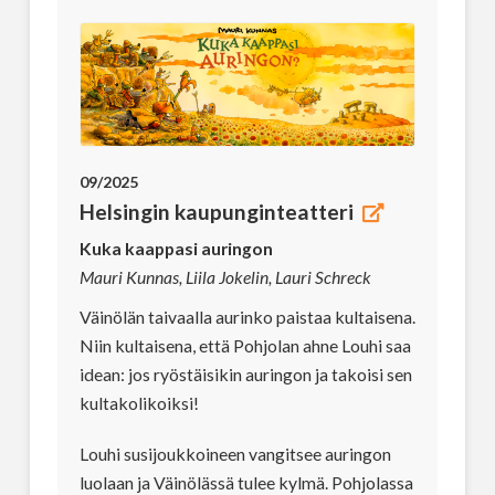
09/2025
Helsingin kaupunginteatteri
Kuka kaappasi auringon
Mauri Kunnas, Liila Jokelin, Lauri Schreck
Väinölän taivaalla aurinko paistaa kultaisena.
Niin kultaisena, että Pohjolan ahne Louhi saa
idean: jos ryöstäisikin auringon ja takoisi sen
kultakolikoiksi!
Louhi susijoukkoineen vangitsee auringon
luolaan ja Väinölässä tulee kylmä. Pohjolassa