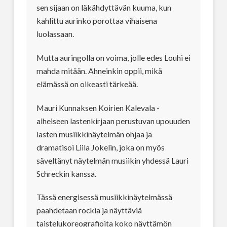
sen sijaan on läkähdyttävän kuuma, kun
kahlittu aurinko porottaa vihaisena
luolassaan.
Mutta auringolla on voima, jolle edes Louhi ei
mahda mitään. Ahneinkin oppii, mikä
elämässä on oikeasti tärkeää.
Mauri Kunnaksen Koirien Kalevala -
aiheiseen lastenkirjaan perustuvan upouuden
lasten musiikkinäytelmän ohjaa ja
dramatisoi Liila Jokelin, joka on myös
säveltänyt näytelmän musiikin yhdessä Lauri
Schreckin kanssa.
Tässä energisessä musiikkinäytelmässä
paahdetaan rockia ja näyttäviä
taistelukoreografioita koko näyttämön