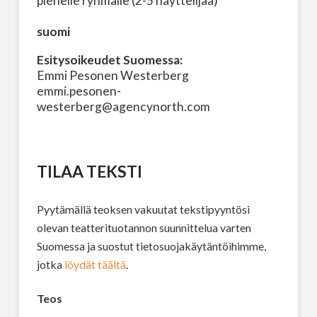
pienelle ryhmälle (2-5 näyttelijää)
suomi
Esitysoikeudet Suomessa:
Emmi Pesonen Westerberg
emmi.pesonen-
westerberg@agencynorth.com
TILAA TEKSTI
Pyytämällä teoksen vakuutat tekstipyyntösi
olevan teatterituotannon suunnittelua varten
Suomessa ja suostut tietosuojakäytäntöihimme,
jotka
löydät täältä
.
Teos