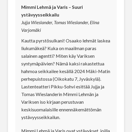
Mimmi Lehmä ja Varis – Suuri
ystävyysseikkailu
Jujja Wieslander, Tomas Wieslander, Elina
Varjomäki
Kautta pyrstösulkani! Osaako lehmät laskea
liukumäkeä? Kuka on maailman paras
salainen agentti? Miten käy Variksen
syntymäpäivien? Nämä kaksi rakastettua
hahmoa seikkailee kesällä 2024 Mäki-Matin
perhepuistossa (Oikokatu 7, Jyväskylä).
Lastenteatteri Pikku-Sohvi esittää Jujja ja
Tomas Wieslanderin Mimmi Lehmän ja
Variksen iso kirjaan perustuvan
keskisuomalaisille ennennäkemättömän
ystävyysseikkailun.
Mimmi Lehmä ja Varis ovat ystävykset, joilla