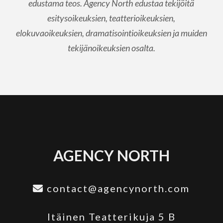
edustama teos. Agency North edustaa tekijöitä
esitysoikeuksien, teatterioikeuksien,
elokuvaoikeuksien, dramatisointioikeuksien ja muiden
tekijänoikeuksien osalta.
AGENCY NORTH
contact@agencynorth.com
Itäinen Teatterikuja 5 B