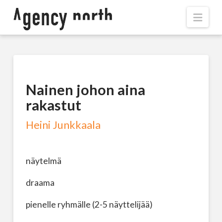
Navi
Nainen johon aina
rakastut
Heini Junkkaala
näytelmä
draama
pienelle ryhmälle (2-5 näyttelijää)