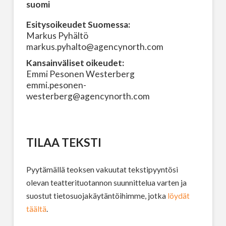
suomi
Esitysoikeudet Suomessa:
Markus Pyhältö
markus.pyhalto@agencynorth.com
Kansainväliset oikeudet:
Emmi Pesonen Westerberg
emmi.pesonen-
westerberg@agencynorth.com
TILAA TEKSTI
Pyytämällä teoksen vakuutat tekstipyyntösi
olevan teatterituotannon suunnittelua varten ja
suostut tietosuojakäytäntöihimme, jotka
löydät
täältä
.