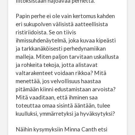
liitoksistaan hajoavaa perhettä.
Papin perhe ei ole vain kertomus kahden
eri sukupolven välisistä aatteellisista
ristiriidoista. Se on tiivis
ihmissuhdenäytelmä, joka kuvaa kipeästi
ja tarkkanäköisesti perhedynamiikan
malleja. Miten paljon tarvitaan uskallusta
ja rohkeita tekoja, jotta alistavat
valtarakenteet voidaan rikkoa? Mitä
menettää, jos velvollisuus haastaa
pitämään kiinni edustamistaan arvoista?
Mitä vaaditaan, että ihminen saa
toteuttaa omaa sisintä ääntään, tulee
kuulluksi, ymmärretyksi ja hyväksytyksi?
Näihin kysymyksiin Minna Canth etsi