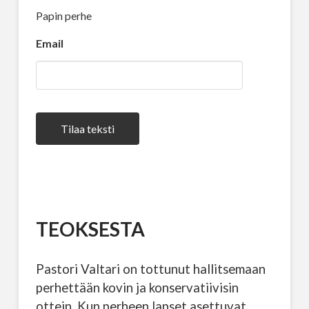
Papin perhe
Email
Tilaa teksti
TEOKSESTA
Pastori Valtari on tottunut hallitsemaan
perhettään kovin ja konservatiivisin
ottein. Kun perheen lapset asettuvat