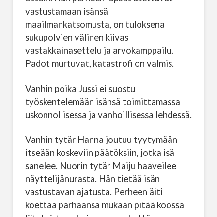
vastustamaan isänsä
maailmankatsomusta, on tuloksena
sukupolvien välinen kiivas
vastakkainasettelu ja arvokamppailu.
Padot murtuvat, katastrofi on valmis.
Vanhin poika Jussi ei suostu
työskentelemään isänsä toimittamassa
uskonnollisessa ja vanhoillisessa lehdessä.
Vanhin tytär Hanna joutuu tyytymään
itseään koskeviin päätöksiin, jotka isä
sanelee. Nuorin tytär Maiju haaveilee
näyttelijänurasta. Hän tietää isän
vastustavan ajatusta. Perheen äiti
koettaa parhaansa mukaan pitää koossa