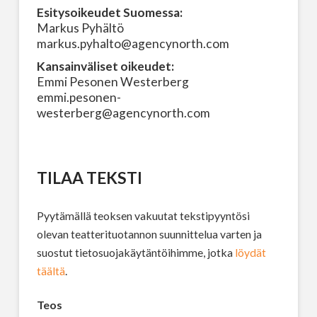
Esitysoikeudet Suomessa:
Markus Pyhältö
markus.pyhalto@agencynorth.com
Kansainväliset oikeudet:
Emmi Pesonen Westerberg
emmi.pesonen-
westerberg@agencynorth.com
TILAA TEKSTI
Pyytämällä teoksen vakuutat tekstipyyntösi
olevan teatterituotannon suunnittelua varten ja
suostut tietosuojakäytäntöihimme, jotka
löydät
täältä
.
Teos