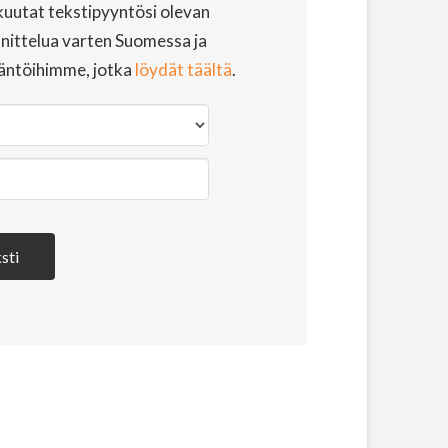
uutat tekstipyyntösi olevan
nittelua varten Suomessa ja
äntöihimme, jotka
löydät täältä
.
sti