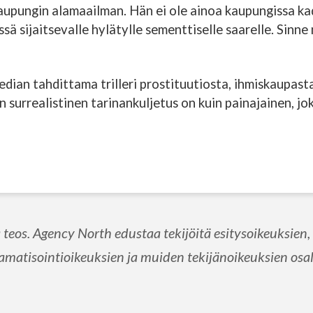
rkaupungin alamaailman. Hän ei ole ainoa kaupungissa k
 sijaitsevalle hylätylle sementtiselle saarelle. Sinne
ian tahdittama trilleri prostituutiosta, ihmiskaupast
surrealistinen tarinankuljetus on kuin painajainen, jo
os. Agency North edustaa tekijöitä esitysoikeuksien, t
amatisointioikeuksien ja muiden tekijänoikeuksien osal