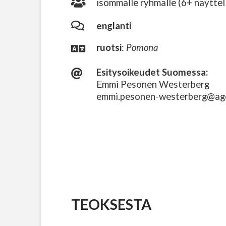
isommalle ryhmälle (6+ näyttel
englanti
ruotsi
:
Pomona
Esitysoikeudet Suomessa:
Emmi Pesonen Westerberg
emmi.pesonen-westerberg@ag
TEOKSESTA