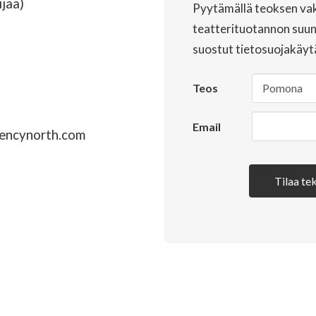
ijää)
Pyytämällä teoksen vak
teatterituotannon suun
suostut tietosuojakäyt
Teos
Email
encynorth.com
Tilaa tek