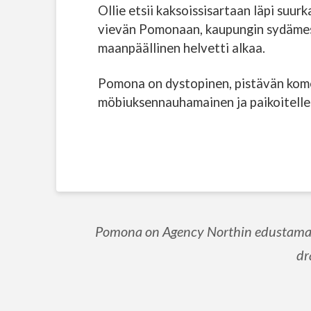
Ollie etsii kaksoissisartaan läpi suu
vievän Pomonaan, kaupungin sydämessä
maanpäällinen helvetti alkaa.
Pomona on dystopinen, pistävän komed
möbiuksennauhamainen ja paikoitellen 
Pomona on Agency Northin edustama te
dr