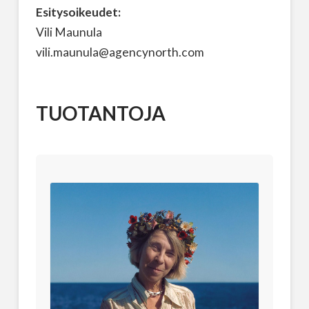
Esitysoikeudet:
Vili Maunula
vili.maunula@agencynorth.com
TUOTANTOJA