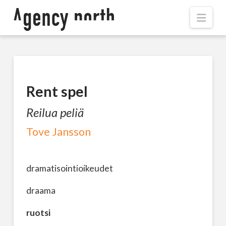
Navi
Rent spel
Reilua peliä
Tove Jansson
dramatisointioikeudet
draama
ruotsi