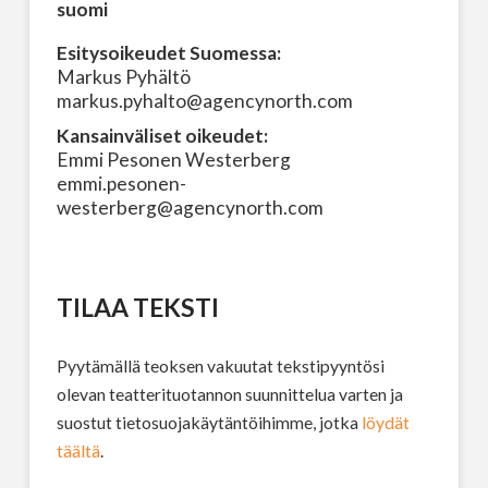
suomi
Esitysoikeudet Suomessa:
Markus Pyhältö
markus.pyhalto@agencynorth.com
Kansainväliset oikeudet:
Emmi Pesonen Westerberg
emmi.pesonen-
westerberg@agencynorth.com
TILAA TEKSTI
Pyytämällä teoksen vakuutat tekstipyyntösi
olevan teatterituotannon suunnittelua varten ja
suostut tietosuojakäytäntöihimme, jotka
löydät
täältä
.