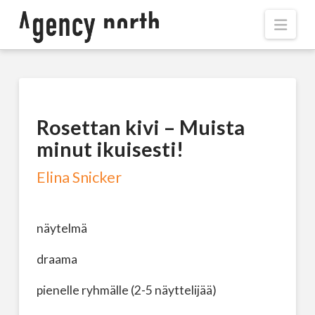
Navi
Rosettan kivi – Muista
minut ikuisesti!
Elina Snicker
näytelmä
draama
pienelle ryhmälle (2-5 näyttelijää)