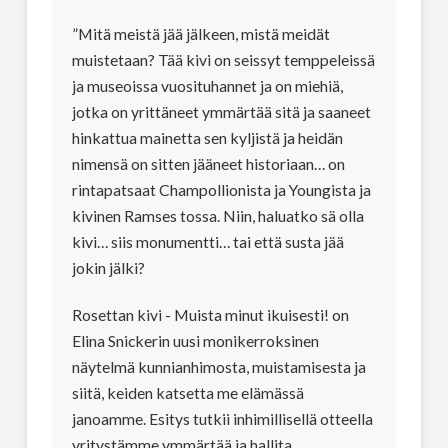
”Mitä meistä jää jälkeen, mistä meidät
muistetaan? Tää kivi on seissyt temppeleissä
ja museoissa vuosituhannet ja on miehiä,
jotka on yrittäneet ymmärtää sitä ja saaneet
hinkattua mainetta sen kyljistä ja heidän
nimensä on sitten jääneet historiaan… on
rintapatsaat Champollionista ja Youngista ja
kivinen Ramses tossa. Niin, haluatko sä olla
kivi… siis monumentti… tai että susta jää
jokin jälki?
Rosettan kivi - Muista minut ikuisesti! on
Elina Snickerin uusi monikerroksinen
näytelmä kunnianhimosta, muistamisesta ja
siitä, keiden katsetta me elämässä
janoamme. Esitys tutkii inhimillisellä otteella
yritystämme ymmärtää ja hallita