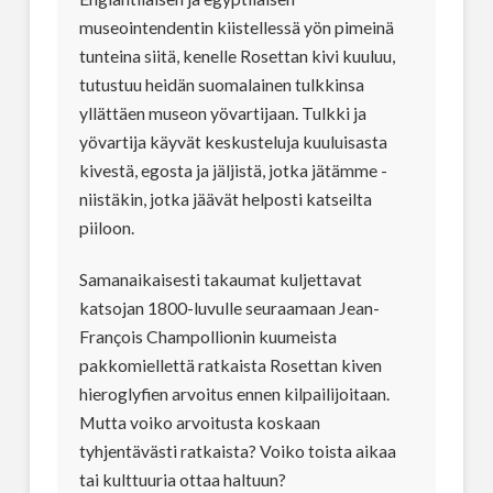
museointendentin kiistellessä yön pimeinä
tunteina siitä, kenelle Rosettan kivi kuuluu,
tutustuu heidän suomalainen tulkkinsa
yllättäen museon yövartijaan. Tulkki ja
yövartija käyvät keskusteluja kuuluisasta
kivestä, egosta ja jäljistä, jotka jätämme -
niistäkin, jotka jäävät helposti katseilta
piiloon.
Samanaikaisesti takaumat kuljettavat
katsojan 1800-luvulle seuraamaan Jean-
François Champollionin kuumeista
pakkomiellettä ratkaista Rosettan kiven
hieroglyfien arvoitus ennen kilpailijoitaan.
Mutta voiko arvoitusta koskaan
tyhjentävästi ratkaista? Voiko toista aikaa
tai kulttuuria ottaa haltuun?