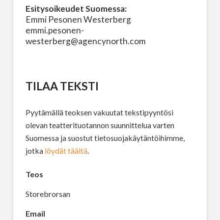
Esitysoikeudet Suomessa:
Emmi Pesonen Westerberg
emmi.pesonen-
westerberg@agencynorth.com
TILAA TEKSTI
Pyytämällä teoksen vakuutat tekstipyyntösi
olevan teatterituotannon suunnittelua varten
Suomessa ja suostut tietosuojakäytäntöihimme,
jotka
löydät täältä
.
Teos
Storebrorsan
Email