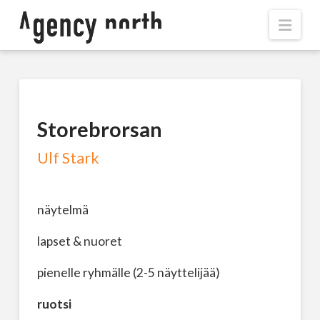
Navi
Storebrorsan
Ulf Stark
näytelmä
lapset & nuoret
pienelle ryhmälle (2-5 näyttelijää)
ruotsi