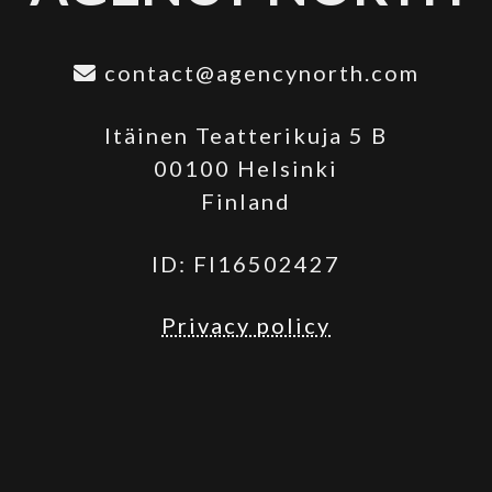
contact@agencynorth.com
Itäinen Teatterikuja 5 B
00100 Helsinki
Finland
ID: FI16502427
Privacy policy