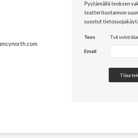
Pyytämällä teoksen vak
teatterituotannon suun
suostut tietosuojakäyt
Teos
Två solstråla
encynorth.com
Email
Tilaa tek