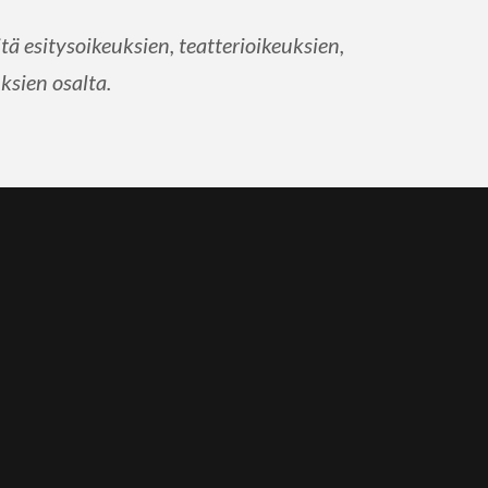
ä esitysoikeuksien, teatterioikeuksien,
ksien osalta.