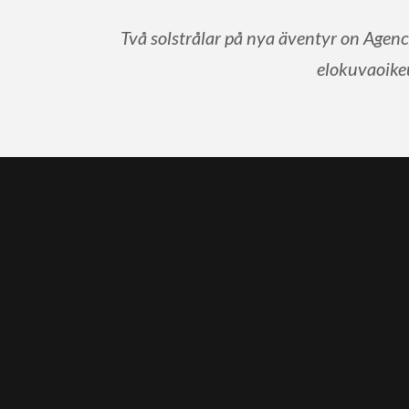
Två solstrålar på nya äventyr on Agenc
elokuvaoikeu