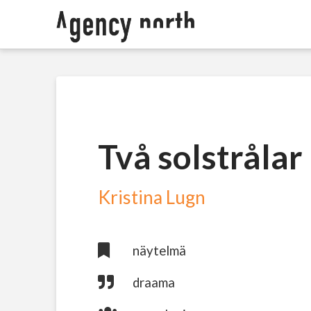
Två solstrålar
Kristina Lugn
näytelmä
draama