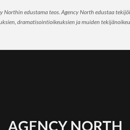
y Northin edustama teos. Agency North edustaa tekijöit
ksien, dramatisointioikeuksien ja muiden tekijänoikeu
AGENCY NORTH