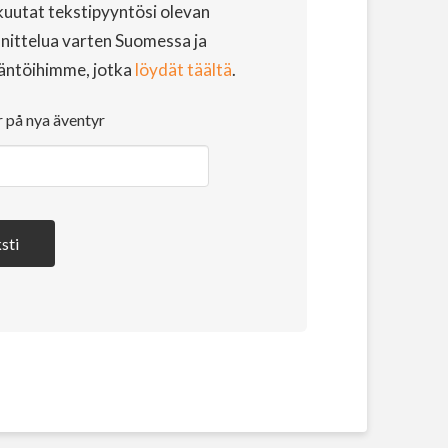
uutat tekstipyyntösi olevan
nittelua varten Suomessa ja
äntöihimme, jotka
löydät täältä
.
r på nya äventyr
sti