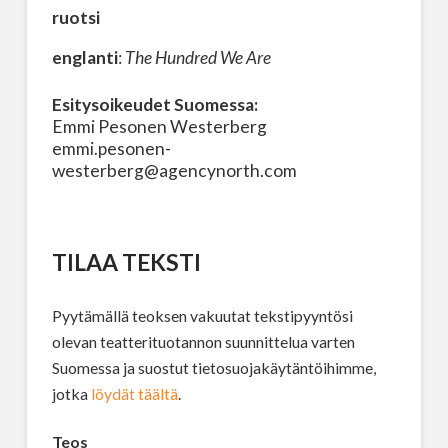
ruotsi
englanti
:
The Hundred We Are
Esitysoikeudet Suomessa:
Emmi Pesonen Westerberg
emmi.pesonen-
westerberg@agencynorth.com
TILAA TEKSTI
Pyytämällä teoksen vakuutat tekstipyyntösi
olevan teatterituotannon suunnittelua varten
Suomessa ja suostut tietosuojakäytäntöihimme,
jotka
löydät täältä
.
Teos