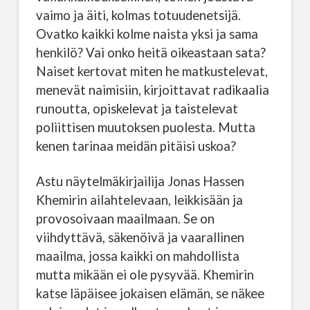
vaimo ja äiti, kolmas totuudenetsijä.
Ovatko kaikki kolme naista yksi ja sama
henkilö? Vai onko heitä oikeastaan sata?
Naiset kertovat miten he matkustelevat,
menevät naimisiin, kirjoittavat radikaalia
runoutta, opiskelevat ja taistelevat
poliittisen muutoksen puolesta. Mutta
kenen tarinaa meidän pitäisi uskoa?
Astu näytelmäkirjailija Jonas Hassen
Khemirin ailahtelevaan, leikkisään ja
provosoivaan maailmaan. Se on
viihdyttävä, säkenöivä ja vaarallinen
maailma, jossa kaikki on mahdollista
mutta mikään ei ole pysyvää. Khemirin
katse läpäisee jokaisen elämän, se näkee