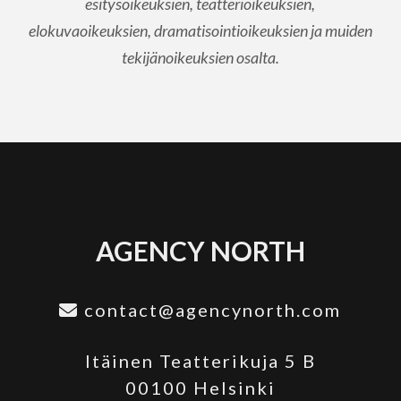
esitysoikeuksien, teatterioikeuksien,
elokuvaoikeuksien, dramatisointioikeuksien ja muiden
tekijänoikeuksien osalta.
AGENCY NORTH
contact@agencynorth.com
Itäinen Teatterikuja 5 B
00100 Helsinki