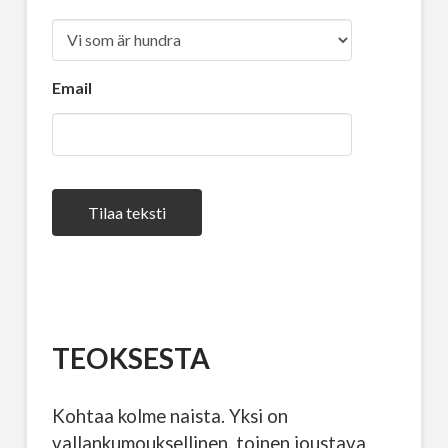
Email
Tilaa teksti
TEOKSESTA
Kohtaa kolme naista. Yksi on
vallankumouksellinen, toinen joustava