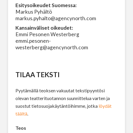
Esitysoikeudet Suomessa:
Markus Pyhältö
markus.pyhalto@agencynorth.com
Kansainväliset oikeudet:
Emmi Pesonen Westerberg
emmi.pesonen-
westerberg@agencynorth.com
TILAA TEKSTI
Pyytämällä teoksen vakuutat tekstipyyntösi
olevan teatterituotannon suunnittelua varten ja
suostut tietosuojakäytäntöihimme, jotka
löydät
täältä
.
Teos