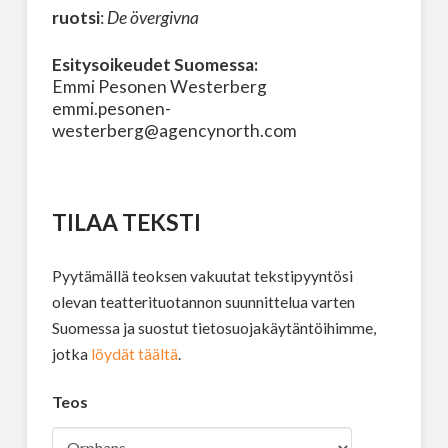
ruotsi
:
De övergivna
Esitysoikeudet Suomessa:
Emmi Pesonen Westerberg
emmi.pesonen-
westerberg@agencynorth.com
TILAA TEKSTI
Pyytämällä teoksen vakuutat tekstipyyntösi
olevan teatterituotannon suunnittelua varten
Suomessa ja suostut tietosuojakäytäntöihimme,
jotka
löydät täältä
.
Teos