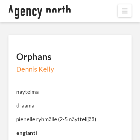
Navi
Orphans
Dennis Kelly
näytelmä
draama
pienelle ryhmälle (2-5 näyttelijää)
englanti